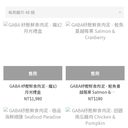
每頁顯示 48 個
售完
售完
GABA 紓壓鮮食肉泥 - 魔幻
GABA紓壓鮮食肉泥 - 鮭魚蔓
月光禮盒
越莓果 Salmon &
Cranberry
NT$1,980
NT$180