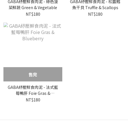
GABA紓壓鮮食肉泥 - 綠色菠
GABA紓壓鮮食肉泥 - 松露鱈
菜鮮蔬 Green & Vegetable
魚干貝 Truffle & Scallops
NT$180
NT$180
售完
GABA紓壓鮮食肉泥 - 法式藍
莓鴨肝 Foie Gras &
Blueberry
NT$180