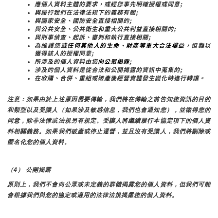
應個人資料主體的要求，或經您事先明確授權或同意;
與履行我們在法律法規下的義務有關;
與國家安全、國防安全直接相關的;
與公共安全、公共衛生和重大公共利益直接相關的;
與刑事偵查、起訴、審判和執行直接相關;
為維護您
或任何其他人的生命、財產等重大合法權益
，但難以
獲得該人的授權同意;
所涉及的個人資料由您
向公眾揭露
;
涉及的個人資料是從合法和公開揭露的資訊中蒐集的;
在收購、合併、重組或破產後經營實體發生變化時進行轉讓。
注意：如果由於上述原因需要傳輸，我們將在傳輸之前告知您資訊的目的
和類型以及受讓人（如果涉及敏感信息，我們也會通知您），並徵得您的
同意，除非法律或法規另有規定。受讓人將繼續履行本協定項下的個人資
料相關義務。如果我們破產或停止運營，並且沒有受讓人，我們將刪除或
匿名化您的個人資料。
（4） 公開揭露
原則上，我們不會向公眾或未定義的群體揭露您的個人資料，但我們可能
會根據我們與您的協定或適用的法律法規揭露您的個人資料。