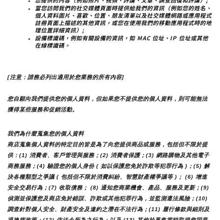
您提供的內容（例如照片、視頻、評論、文章、調查回復和評論）;
當您訪問我們的社交媒體頁面時提供給我們的資訊（例如您的姓名、
個人資料圖片、喜歡、位置、朋友清單以及社交媒體網路或應用程式
註冊頁面上描述的其他資訊，或您在使用我們的移動應用程式時的地
理位置詳細資訊）;
設備標識碼，例如有關設備的資訊，如 MAC 位址、IP 位址或其他
在線標識碼。
[注意：請務必列出適用於您業務的所有內容]
您自願向我們提供您的個人資料，但如果您不提供您的個人資料，則可能無法
獲得某些服務和促銷活動。
我們為什麼蒐集您的個人資料
商店蒐集個人資料的特定目的皆是為了向您提供商品或服務，包括但不限於提
供：(1) 消費者、客戶管理與服務；(2) 消費者保護；(3) 網路購物及其他電子
商務服務；(4) 驗證您的個人身份 ( 如以保護您免於詐欺等犯罪行為 )；(5) 解
決各種類型之爭議 ( 包括但不限於消費糾紛、智慧財產權爭議等 )； (6) 增進
安全交易行為；(7) 收取債務； (8) 通知您商業機會、產品、服務及更新；(9) 
偵測並保護您及商店免於錯誤、詐欺或其他犯罪行為，並監測遵法風險；(10) 
調查針對個人安全、財產安全及違約之潛在不法行為；(11) 履行條款與細則及