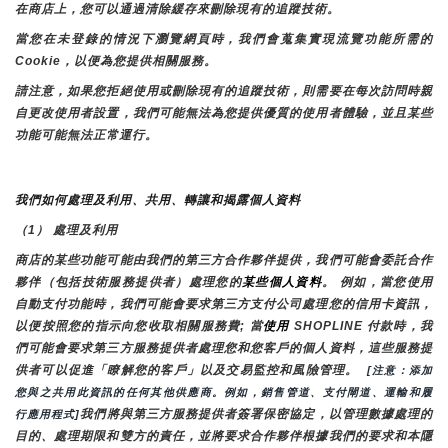
在商店上，您可以通過清除緩存來刪除現有的追蹤技術。
當您在未登錄的情況下瀏覽網頁時，我們會蒐集實現流覽功能所需的
Cookie，以便為您提供相關服務。
請注意，如果您拒絕使用或刪除現有的追蹤技術，則需要在每次訪問時親
自更改使用者設置，我們可能無法為您提供優質的使用者體驗，並且某些
功能可能無法正常運行。
我們如何處理及利用、共用、轉讓和揭露個人資料
（1） 處理及利用
商店的某些功能可能由我們的第三方合作夥伴提供，我們可能會委託合作
夥伴（包括技術服務提供者）處理您的
某些個人資料
。 例如，當您使用
自動支付功能時，我們可能會要求第三方支付公司處理您的信用卡資訊，
以便按照您的指示向您收取相關服務費; 當
使用 
SHOPLINE 付款時，我
們可能會要求第三方服務提供者處理您和您客戶的個人資料，這些服務提
供者可以促進「瞭解您的客戶」以及交易監控和風險管理。 
 [注意：添加
您與之共用此資訊的任何其他供應商。例如，銷售管道、支付閘道、運輸和履
我們將與第三方服務提供者簽署保密協定，以管理數據處理的
行應用程式]
目的、處理期限和雙方的責任，並將要求合作夥伴根據我們的要求和本隱