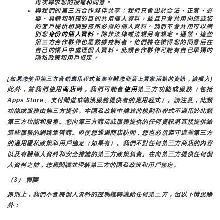
再次尋求您的授權和同意。
與我們的第三方合作夥伴共享：我們只會出於合法、正當、必
要、具體和明確的目的共用個人資料，並且只會共用向您或您
的客戶提供相關服務所必需的個人資料。我們不會共用可以識
別您
身份的個人資料
，除非法律或法規另有規定。通常，這些
第三方合作夥伴也是數據控制者，他們將在徵得您的同意后在
自己的帳戶中處理個人資料。此類合作夥伴可能有自己單獨的
隱私政策和用戶協定。
[如果您使用第三方营銷應用程式蒐集有關您商店上買家活動的資訊，請插入]
此外，當我們使用
商店
時
，
我們可能會
使用
第三方功能或服務（包括
Apps Store、支付閘道或物流服務提供者的應用程式）。請注意，此類
功能或服務由第三方提供。本隱私政策中描述的規則和程式不適用於此類
第三方功能和服務。您向第三方商店或服務提供的任何資訊將直接提供給
這些服務的網路運營商。即使您通過商店訪問，您也必須遵守這些第三方
的適用隱私政策和用戶協定（如果有）。我們不對任何第三方商店的內容
以及有關個人資料和安全措施的第三方政策負責。在向第三方提供任何個
人資料之前，您應閱讀並理解第三方的隱私政策和用戶協定。
（3） 轉讓
原則上，我們不會將個人資料的控制權轉讓給任何第三方，但以下情況除
外：