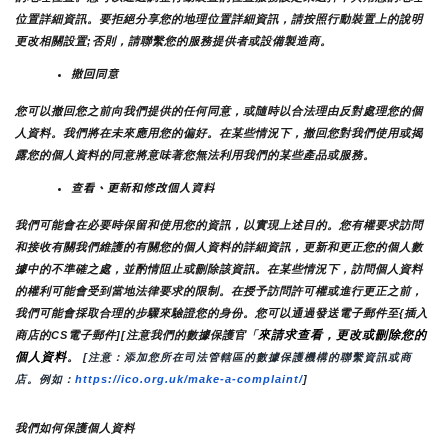
位置詳細資訊。要拒絕分享您的地理位置詳細資訊，請按照行動裝置上的說明
更改相關設置;否則，請聯繫您的服務提供者或設備製造商。
撤回同意
您可以撤回您之前向我們提供的任何同意，或隨時以合法理由反對處理您的個
人資料。我們將在未來應用您的偏好。在某些情況下，撤回您對我們使用或揭
露您的個人資料的同意將意味著您無法利用我們的某些產品或服務。
查看、更新和修改個人資料
我們可能會在必要時保留和使用您的資訊，以實現上述目的。您有權要求訪問
和接收有關我們維護的有關您的個人資料的詳細資訊，更新和更正您的個人數
據中的不準確之處，並酌情阻止或刪除該資訊。在某些情況下，訪問個人資料
的權利可能會受到當地法律要求的限制。在授予訪問許可權或進行更正之前，
我們可能會採取合理的步驟來驗證您的身份。您可以通過發送電子郵件至{插入
來請求查看，更改或刪除您的
商店的CS電子郵件][注意我們的數據保護官「
個人資料
。
 [注意：添加您所在司法管轄區的數據保護機構的聯繫資訊或商
店。例如：
https://ico.org.uk/make-a-complaint/
]
我們如何保護個人資料