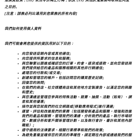
退換貨政策；(12) 依法令所為之行為；以及 (13) 其他於蒐集當時取得您同意
之目的。
[注意：請務必列出適用於您業務的所有內容]
我們如何使用個人資料
我們可能會將您提供的資訊用於以下目的：
向您發送促銷內容或其他通信;
向您提供所要求的信息和服務;
與您聯繫以跟進或確認您的訂單，約會，退貨或退款，並向您發送與
我們提供給您的產品和服務相關的其他非行銷通信;
處理您的付款和/或交易;
創建和管理您的帳戶，包括訪問您的購買歷史記錄;
回復您的詢問;
在我們的商店、社交媒體商店和其他地方定製廣告，以滿足您的興趣
和歷史;
與您溝通並管理您參與的特殊活動、競賽、抽獎、活動（如有）、調
查和其他優惠;
操作並與您就我們的社交網路或[移動應用程式]進行溝通;
運營、評估和改進我們的業務（包括開發新產品和服務，增強和改進
我們的產品和服務，管理我們的溝通，分析我們的產品，執行市場研
究、數據分析和客戶關係管理計劃，以及執行會計、審計和其他內部
職能）;
遵守適用的法律要求、相關行業標準和我們的政策;
為避免重複並確保您的資訊的準確性，請定期在內部或通過我們的服