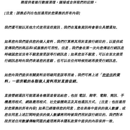
務提供者進行數據清理，鏈接或合併我們的記錄。
[注意：請務必列出包括適用於您業務的所有內容]
我們還可能以其他方式使用這些資訊，我們在蒐集資訊時會發出具體通知。
如果您向我們提供您的個人資料，我們打算將其用於直接行銷目的，以提供或
宣傳我們的商品和/或服務的可用性。但是，我們會在第一次向您傳送行銷訊息
時確認您並沒有不願意接受該等行銷訊息；如果您並不願意，可以在首次接受
行銷訊息時向我們表達您的意願，也可以在任何時候拒絕再接受行銷訊息。
「
的資
如您向我們提供有關資料並明確同意該等用途，我們可將上述
您提供
料」一節所載的各類個人資料用於直接促銷。
直接營銷通訊可能透過各種渠道發送給您，包括 電話、郵寄、電郵、簡訊、手
機應用程式、網路應用程式、社交媒體商店及其他通訊方式。 [注意：包括適用
於您業務的所有內容] 如果已經徵得您的同意，您在表格中提供的個人數據，或
您在同意上述訂閱時提供的個人數據將同時被我們用於該行銷目的。我們對本
段所述任何數據傳輸問題的處理將與本隱私政策中提供的內容保持一致。