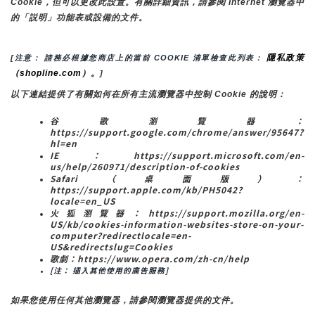
Cookie，但可以更改此設置。有關詳細資訊，請參閱 Internet 瀏覽器中
的「説明」功能表或設備的文件。
隱私政策
[注意： 請務必根據您商店上的當前 COOKIE 清單檢查此列表： 
（shopline.com）。
]
以下連結提供了有關如何在所有主流瀏覽器中控制 Cookie 的說明：
谷歌瀏覽器：
https://support.google.com/chrome/answer/95647?
hl=en
IE：https://support.microsoft.com/en-
us/help/260971/description-of-cookies
Safari（桌面版）：
https://support.apple.com/kb/PH5042?
locale=en_US
火狐瀏覽器：https://support.mozilla.org/en-
US/kb/cookies-information-websites-store-on-your-
computer?redirectlocale=en-
US&redirectslug=Cookies
歌劇：https://www.opera.com/zh-cn/help
[注： 插入其他使用的廣告服務]
如果您使用任何其他瀏覽器，請參閱瀏覽器提供的文件。