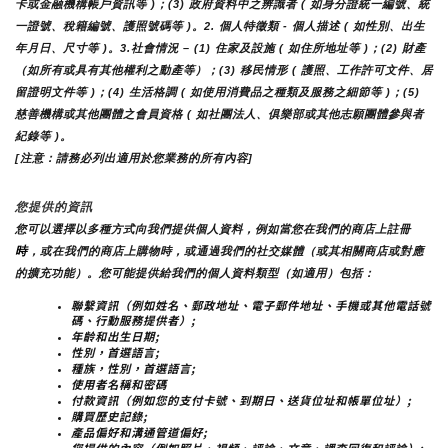
卡或金融機構帳戶資訊等 )；(3) 政府資料中之辨識者 ( 如身分證統一編號、統
一證號、稅籍編號、護照號碼等 )。2. 個人特徵類 - 個人描述 ( 如性別、出生
年月日、尺寸等 )。3.社會情況 – (1) 住家及設施 ( 如住所地址等 )；(2) 財產
（如所有或具有其他權利之動產等）；(3) 移民情形 ( 護照、工作許可文件、居
留證明文件等 )；(4) 生活格調 ( 如使用消費品之種類及服務之細節等 )；(5) 
慈善機構或其他團體之會員資格 ( 如社團法人、俱樂部或其他志願團體參與者
紀錄等 )。
[注意：請務必列出適用於您業務的所有內容]
您提供的資訊
您可以選擇以多種方式向我們提供個人資料，例如當您在我們的商店上註冊
時
，或在我們的商店上購物時，或通過我們的社交媒體（或其相關商店或對應
的擴充功能）。您可能提供給我們的個人資料類型（如適用）包括：
聯繫資訊（例如姓名、郵政地址、電子郵件地址、手機或其他電話號
碼、行動服務提供者）;
年齡和出生日期;
性別，首選語言;
種族，性別，首選語言;
使用者名稱和密碼
付款資訊（例如您的支付卡號、到期日、送貨位址和帳單位址）;
購買歷史記錄;
產品偏好和溝通管道偏好;