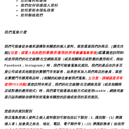
您的權利和選擇
我們如何保護個人資料
如何更新本隱私政策
如何聯絡我們
我們蒐集什麼
我們可能會從各種來源獲取有關您的個人資料。當您通過我們的商店、[擴充功
您的業務所適用的所有
或通過
能][
注意：請置入包括
數據蒐集管道
]
您訪問和/
或使用我們的社交媒體/社交網路頁面（或其相關商店或對應的應用程式，例如
Facebook，Instagram）時，我們可能會蒐集此資訊。我們的產品在許多百
貨公司或者其他類型的實體門市有販售，如果您有加入我們商店的會員，當您
在實體門市購買商品時，[相關的紀錄也會被我們蒐集。]
[注意：請確認是否有
使用POS功能]
當您訪問本商店，我們的社交媒體/社交網路頁面（或其相關商
店或對應的應用程式）時，我們還可能通過自動方式或使用cookie，網路伺服
器日誌和網路信標等技術蒐集有關您的設備或使用的某些資訊。
您提供的資訊類別
商店蒐集您個人資料之個人資料類別可能包括以下類別：1. 識別類 - (1) 辨識
個人者 ( 如會員之姓名、地址、電話、電子郵件等 )；(2) 辨識財務者 ( 如信用