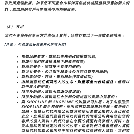
私政策處理數據。如果您不同意合作夥伴蒐集提供相關服務所需的個人資
料，您或您的客戶可能無法使用相關服務。
（2） 共用
我們不會與任何第三方共享個人資料，除非存在以下一種或多種情況：
[注意： 包括適用於您業務的所有內容]
根據您的要求，或經您事先明確授權或同意;
與履行我們在法律法規下的義務有關;
與國家安全、國防安全直接相關的;
與公共安全、公共衛生和重大公共利益直接相關的;
與刑事偵查、起訴、審判和執行直接相關;
為維護您
或任何其他人的生命、財產等重大合法權益
，但難以
取得該人的同意;
所涉及的個人資料由您
向公眾揭露
;
所涉及的個人資料是從合法和公開揭露的資訊中蒐集的。
與 SHOPLINE 和 SHOPLINE 的附屬公司共用：為了向您提供 
SHOPLINE 產品和服務，提出您可能感興趣的推薦，解決帳戶
問題，保護我們的附屬公司或其他使用者或公眾的人身和財產
安全，您承認並同意我們可以與我們的附屬公司共用您和您的
客戶的個人資料。我們只會在必要的範圍內共享個人資料，並
受本隱私政策規定的目的的約束。如果我們共用敏感個人資料
或我們的關聯公司出於不同目的使用和處理個人資料，我們將