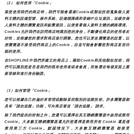
（2） 如何使用「Cookie」
當您使用我們的商店時，我們可能會通過Cookie或類似技術蒐集個人資
料主體的設備型號、操作系統、設備標識碼和登錄IP位址資訊，並緩存個
人資料主體的瀏覽資訊和點擊資訊，以便查看個人資料主體的網路環境。
Cookies允許我們在訪問商店時識別您的身份，不斷優化商店的使用者友
好性，並根據您的需求對商店進行調整。您也可以更改瀏覽器的設置，以
便瀏覽器不接受我們商店上的Cookie，但這可能會影響您對商店某些功
能的使用。
在SHOPLINE中我們所建立的商店上，藉助Cookie和其他類似技術，我
們可以識別您是否是我們的既有使用者或者會員，而無需在每個頁面上重
新登錄和進行身份驗證。
（3）如何管理「Cookie」
您可以根據自己的偏好來管理或刪除某些類別的追蹤技術。許多瀏覽器都
具有「請勿追蹤」功能，可向商店發送「請勿追蹤」 請求。
除了我們提供的控制之外，您還可以選擇在其互聯網瀏覽器中啟用或禁用
Cookie。大多數互聯網瀏覽器還允許您選擇是禁用所有 Cookie 還是僅
禁用第三方 Cookie。默認情況下，大多數互聯網瀏覽器 都接受 