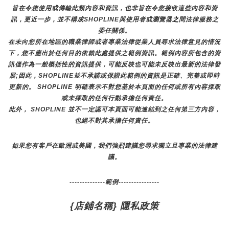
旨在令您使用或傳輸此類內容和資訊，也非旨在令您接收這些內容和資
訊，更近一步，並不構成SHOPLINE與使用者或瀏覽器
之
間法律服務之
委任關係。
在未向您所在地區的職業律師或者專業法律從業人員尋求法律意見的情況
下，您不應出於任何目的依賴此處提供之範例資訊。範例內容所包含的資
訊僅作為一般概括性的資訊提供，可能反映也可能未反映出最新的法律發
展;因此，SHOPLINE並不承諾或保證此範例的資訊是正確、完整或即時
更新的。 SHOPLINE 明確表示不對您基於本頁面的任何或所有內容採取
或未採取的任何行動承擔任何責任。
此外， SHOPLINE 並不一定認可本頁面可能連結到之任何第三方內容，
也絕不對其承擔任何責任。
如果您有客戶在歐洲或美國，我們強烈建議您尋求獨立且專業的法律建
議。
--------------範例----------------
{店鋪名稱} 隱私政策