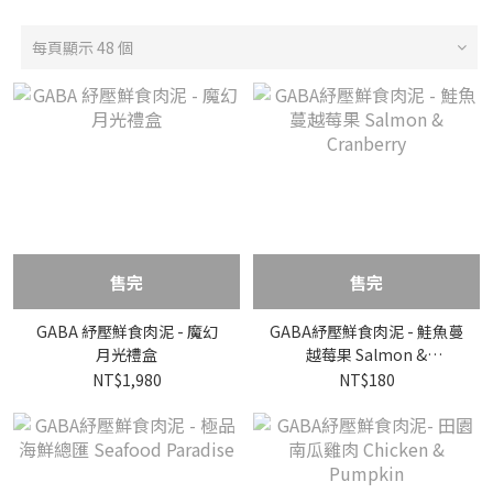
每頁顯示 48 個
售完
售完
GABA 紓壓鮮食肉泥 - 魔幻
GABA紓壓鮮食肉泥 - 鮭魚蔓
月光禮盒
越莓果 Salmon &
Cranberry
NT$1,980
NT$180