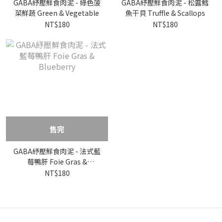
GABA紓壓鮮食肉泥 - 綠色菠
GABA紓壓鮮食肉泥 - 松露鱈
菜鮮蔬 Green & Vegetable
魚干貝 Truffle & Scallops
NT$180
NT$180
售完
GABA紓壓鮮食肉泥 - 法式藍
莓鴨肝 Foie Gras &
Blueberry
NT$180