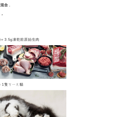
荷混合
，
情，
。
= 3.5g
粉
凍乾前原始生肉
= 1隻
ㄎㄧㄤ貓