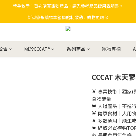
新手教學：首次購買凍乾產品，請先參考產品使用說明書。
新型態永續標準箱補貼制啟動，購物更環保
公告
關於CCCAT®
系列商品
寵物專欄
CCCAT 木
🌟 專業技術｜獨家
食物能量
🌟 人道產品｜不
🌟 健康食材｜人
🌟 多數通用｜能
🌟 貓奴必買禮物TOP
👍 長期食用無負擔