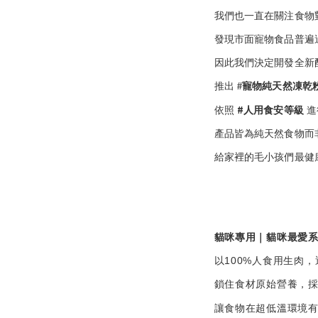
我們也一直在關注食物
發現市面寵物食品普遍
因此我們決定開發全新
推出
#
寵物純天然凍乾
#
依照
人用食安等級
進
產品皆為純天然食物而
給家裡的毛小孩們最健
貓咪專用｜貓咪最愛
100%
以
人食用生肉，
鎖住食材原始營養，
讓食物在超低溫環境