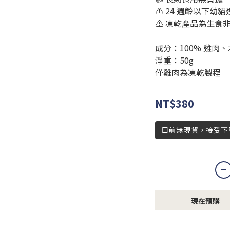
⚠️ 24 週齡以下
⚠️ 凍乾產品為生食
成分：100% 雞肉
淨重：50g
僅雞肉為凍乾製程
NT$380
目前無現貨，接受下單
現在預購