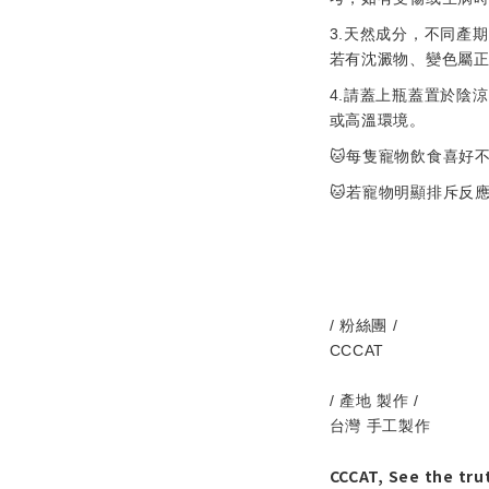
3.
天然成分，不同產期
若有沈澱物、變色屬
4.
請蓋上瓶蓋置於陰涼
或高溫環境。
🐱
每隻寵物飲食喜好
🐱
若寵物明顯排斥反
/
/
粉絲團
CCCAT
/
/
產地
製作
台灣
手工製作
CCCAT, See the tru