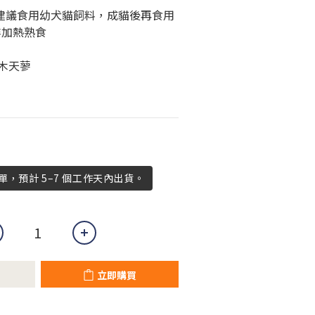
幼貓建議食用幼犬貓飼料，成貓後再食用
非加熱熟食
、木天蓼
，預計 5–7 個工作天內出貨。
立即購買