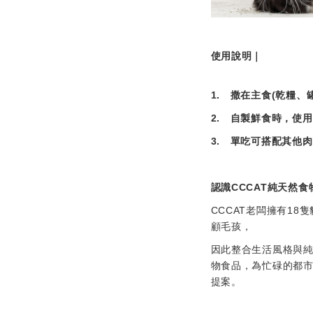
使用說明｜
1.
(
撒在主食
乾糧、
2.
自製鮮食時，使用
3.
單吃可搭配其他肉
CCCAT
認識
純天然食
CCCAT
18
老闆擁有
隻
顧毛孩，
因此整合生活風格與
物食品，為忙碌的都
提案。