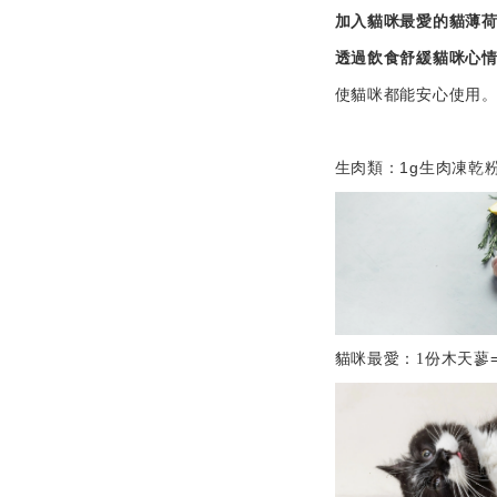
加入貓咪最愛的貓薄
透過飲食舒緩貓咪心
使貓咪都能安心使用
1g
生肉類：
生肉凍乾
貓咪最愛：1份木天蓼