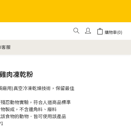
購物車(0)
AI客服
立即購買
天蓼雞肉凍乾粉
(藥廠用)真空冷凍乾燥技術，保留最佳
進行殘忍動物實驗，符合人道商品標準
用食物製成，不含邊角料、廢料
生吃該食物的動物．皆可使用該產品
1