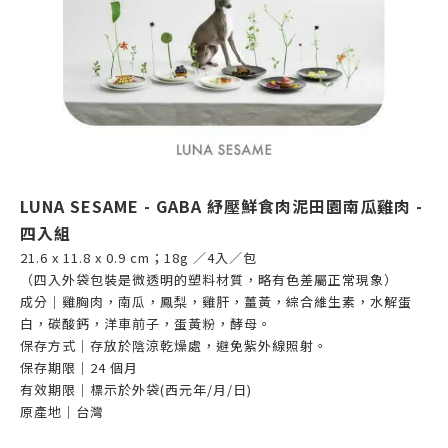
LUNA SESAME - GABA 紓壓鮮食肉泥田園南瓜雞肉 -
四入組
21.6 x 11.8 x 0.9 cm；18g ／4入／包
（四入外袋包裝是微透明的塑料材質，略有色差屬正常現象）
成分｜
雞胸肉，南瓜，鳳梨，雞肝，薑黃，綜合維生素，水解蛋
白，碳酸鈣，洋車前子，蛋黃粉，酵母。
保存方式｜存放於陰涼乾燥處，避免紫外線照射。
保存期限｜24 個月
有效期限｜標示於外袋(西元年/月/日)
原產地｜台灣