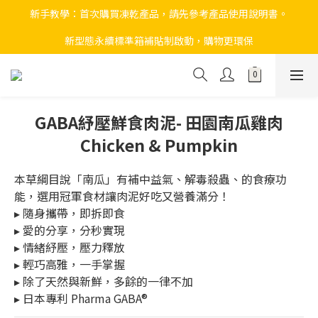
新手教學：首次購買凍乾產品，請先參考產品使用說明書。
新型態永續標準箱補貼制啟動，購物更環保
GABA紓壓鮮食肉泥- 田園南瓜雞肉
Chicken & Pumpkin
本草綱目說「南瓜」有補中益氣、解毒殺蟲、的食療功
能，選用冠軍食材讓肉泥好吃又營養滿分！
▸ 隨身攜帶，即拆即食
▸ 愛的分享，分秒實現
▸ 情緒紓壓，壓力釋放
▸ 輕巧高雅，一手掌握
▸ 除了天然與新鮮，多餘的一律不加
▸ 日本專利 Pharma GABA®