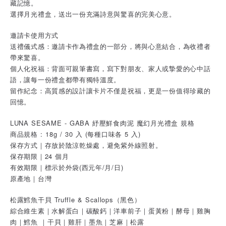
藏記憶。
選擇月光禮盒，送出一份充滿詩意與驚喜的完美心意。
邀請卡使用方式
送禮儀式感：邀請卡作為禮盒的一部分，將與心意結合，為收禮者
帶來驚喜。
個人化祝福：背面可親筆書寫，寫下對朋友、家人或摯愛的心中話
語，讓每一份禮盒都帶有獨特溫度。
留作紀念：高質感的設計讓卡片不僅是祝福，更是一份值得珍藏的
回憶。
LUNA SESAME - GABA 紓壓鮮食肉泥 魔幻月光禮盒 規格
商品規格 : 18g / 30 入 (每種口味各 5 入)
保存方式｜存放於陰涼乾燥處，避免紫外線照射。
保存期限｜24 個月
有效期限｜標示於外袋(西元年/月/日)
原產地｜台灣
松露鱈魚干貝 Truffle & Scallops（黑色）
綜合維生素｜水解蛋白｜碳酸鈣｜洋車前子｜蛋黃粉｜酵母｜雞胸
肉｜鱈魚 ｜干貝｜雞肝｜墨魚｜芝麻｜松露