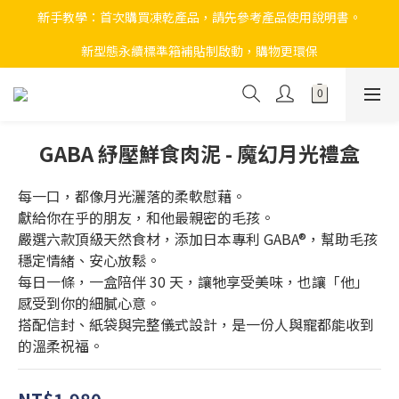
新手教學：首次購買凍乾產品，請先參考產品使用說明書。
新型態永續標準箱補貼制啟動，購物更環保
GABA 紓壓鮮食肉泥 - 魔幻月光禮盒
每一口，都像月光灑落的柔軟慰藉。
獻給你在乎的朋友，和他最親密的毛孩。
嚴選六款頂級天然食材，添加日本專利 GABA®，幫助毛孩
穩定情緒、安心放鬆。
每日一條，一盒陪伴 30 天，讓牠享受美味，也讓「他」
感受到你的細膩心意。
搭配信封、紙袋與完整儀式設計，是一份人與寵都能收到
的溫柔祝福。