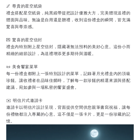
🌌 尊貴的星空紙袋
禮盒搭配星空紙袋，純黑緞帶提把設計優雅大方，完美體現送禮的
體面與品味。無論是自用還是贈禮，收到這份禮盒的瞬間，皆充滿
驚喜與尊崇感。
💌 驚喜的星空信封
禮盒內特別附上星空信封，隱藏著無法預料的美好心意。這份小而
精緻的細節設計，為送禮增添更多期待與溫暖。
📜 美食饗宴菜單
每一份禮盒都附上一張特別設計的菜單，記錄著月光禮盒內的頂級
珍饈。讓收禮者在品味佳餚時，了解每一款珍饈的精選來源與搭配
建議，宛如參與一場私密的饗宴盛會。
✉️ 明信片式邀請卡
邀請卡以明信片設計呈現，背面提供空間供您親筆書寫祝福，讓每
份禮物都注入專屬的心意。這不僅是一張卡片，更是一份珍藏的記
憶。