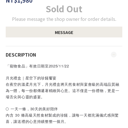
NT$1,980
Sold Out
Please message the shop owner for order details.
MESSAGE
DESCRIPTION
「寵物食品」有效日期至2025/11/22
月光禮盒｜星空下的珍饈饗宴
在夜空的溫柔月光下，月光禮盒將天然食材與宴會級的高端品質融
為一體，每一份都傳遞著精緻與心意。這不僅是一份禮物，更是一
場舌尖與心靈的盛宴。
🌕 一天一條，30天的美好陪伴
內含 30 條高級天然食材製成的珍饈，讓每一天都充滿儀式感與驚
喜，讓送禮的心意持續整整一個月。