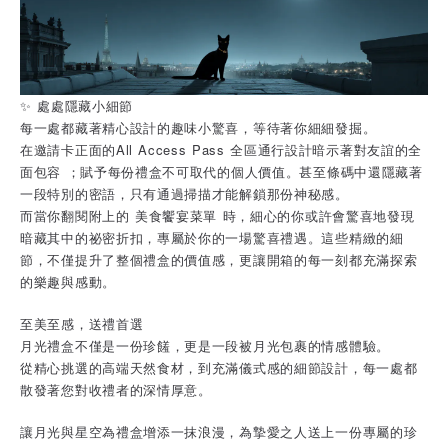
✨ 處處隱藏小細節
每一處都藏著精心設計的趣味小驚喜，等待著你細細發掘。
在邀請卡正面的All Access Pass 全區通行設計暗示著對友誼的全
面包容 ；賦予每份禮盒不可取代的個人價值。甚至條碼中還隱藏著
一段特別的密語，只有通過掃描才能解鎖那份神秘感。
而當你翻閱附上的 美食饗宴菜單 時，細心的你或許會驚喜地發現
暗藏其中的祕密折扣，專屬於你的一場驚喜禮遇。這些精緻的細
節，不僅提升了整個禮盒的價值感，更讓開箱的每一刻都充滿探索
的樂趣與感動。
至美至感，送禮首選
月光禮盒不僅是一份珍饈，更是一段被月光包裹的情感體驗。
從精心挑選的高端天然食材，到充滿儀式感的細節設計，每一處都
散發著您對收禮者的深情厚意。
讓月光與星空為禮盒增添一抹浪漫，為摯愛之人送上一份專屬的珍